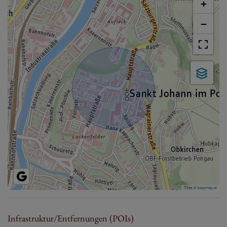
+
−
Tiles ©
basemap.at
Infrastruktur/Entfernungen (POIs)