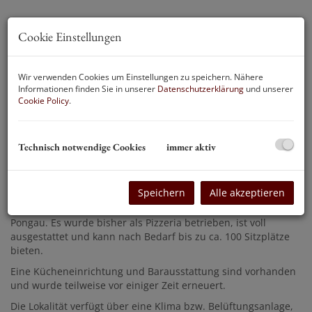
Cookie Einstellungen
Wir verwenden Cookies um Einstellungen zu speichern. Nähere
Informationen finden Sie in unserer
Datenschutzerklärung
und unserer
Cookie Policy
.
Technisch notwendige Cookies
immer aktiv
Beschreibung
Speichern
Alle akzeptieren
Vermietet wird ein Lokal im Zentrum von St. Johann im
Pongau. Es wurde bisher als Pizzeria betrieben, ist voll
ausgestattet und kann nach Bedarf bis zu ca. 100 Sitzplätze
bieten.
Eine Kücheneinrichtung und Barausstattung sind vorhanden
und wurde teilweise vor einiger Zeit erneuert.
Die Lokalität verfügt über eine Klima bzw. Belüftungsanlage,