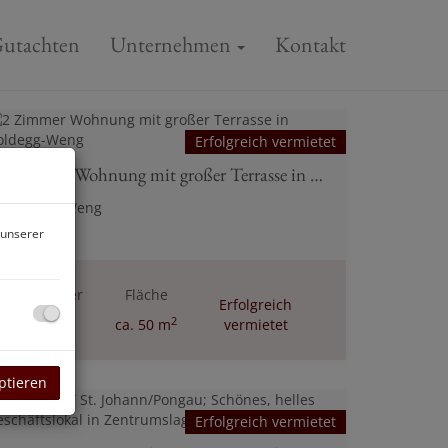
utachten
Unternehmen
Kontakt
Erfolgreich vermietet
2 Zimmer Wohnung mit großer Terrasse in Goldegg-Weng
5622 Weng
 unserer
Zimmer
Fläche
Erfolgreich
2
2
ca. 50 m
vermietet
ptieren
Erfolgreich vermietet