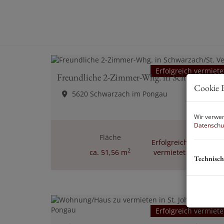
Erfolgreich vermiete
Freundliche 2-Zimmer-Whg. in Schwarzach/St. Veit
Cookie E
5620 Schwarzach im Pongau
Wir verwen
Datenschu
Fläche
Erfolgreich
2
ca. 51,56 m
vermietet
Technisch
Erfolgreich vermiete