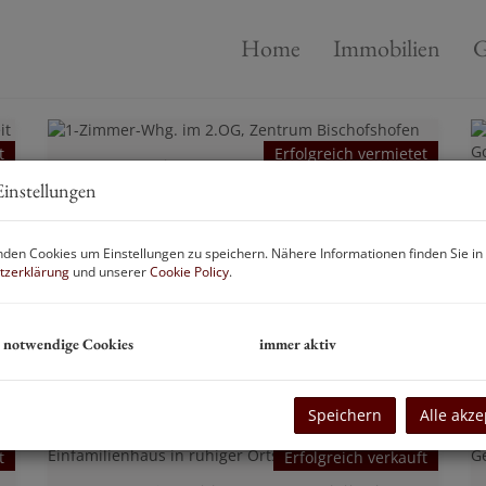
Home
Immobilien
G
t
Erfolgreich vermietet
1-Zimmer-Whg. im 2.OG, Zentrum Bischofshofen
instellungen
5500 Bischofshofen
den Cookies um Einstellungen zu speichern. Nähere Informationen finden Sie in
tzerklärung
und unserer
Cookie Policy
.
Fläche
Erfolgreich
2
ca. 32 m
vermietet
 notwendige Cookies
immer aktiv
Speichern
Alle akze
t
Erfolgreich verkauft