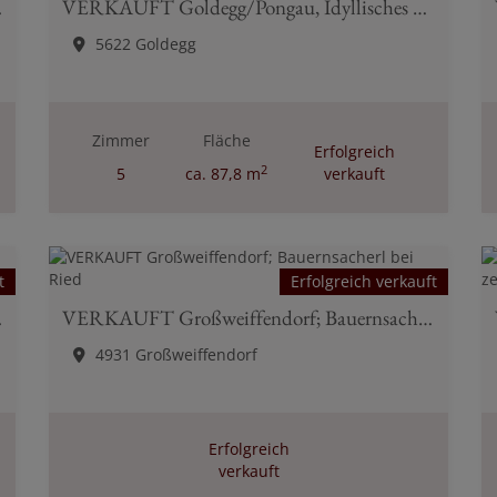
m Pongau
VERKAUFT Goldegg/Pongau, Idyllisches Einfamilienhaus in ruhiger Ortsnähe
5622 Goldegg
Zimmer
Fläche
Erfolgreich
2
5
ca. 87,8 m
verkauft
t
Erfolgreich verkauft
berghütten
VERKAUFT Großweiffendorf; Bauernsacherl bei Ried
4931 Großweiffendorf
Erfolgreich
verkauft